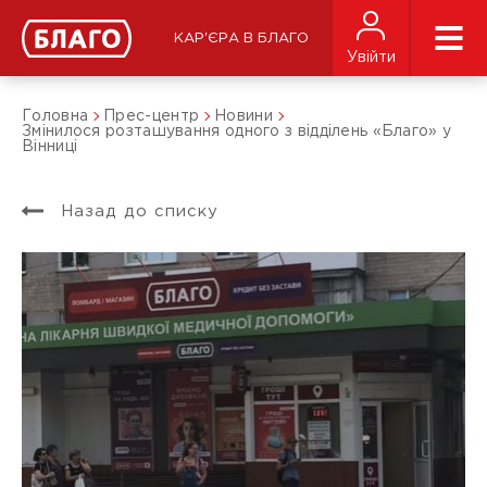
КАР'ЄРА В БЛАГО
Увійти
Головна
Прес-центр
Новини
Змінилося розташування одного з відділень «Благо» у
Вінниці
Назад до списку