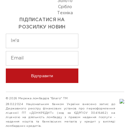
Золото
Срiбло
Технiка
ПІДПИСАТИСЯ НА
РОЗСИЛКУ НОВИН
Відправити
© 2026 Мережа ломбардів "Благо" ТМ
28.02.2024 Національним банком України внесено запис до
Державного реєстру фінансових установ про переоформлення
ліцензії ПТ «ДОНКРЕДИТ» (код за ЄДРПОУ 30416462) на
ліцензію на діяльність ломбарду з правом надання послуги -
надання коштів та банківських металів у кредит у вигляді
ломбардних кредитів.