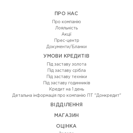
ПРО НАС
Про компанію
Лояльність
Акції
Прес-центр
Документи/Бланки
УМОВИ КРЕДИТІВ
Під заставу золота
Під заставу срібла
Під заставу техніки
Під заставу годинників
Кредит на 1 день
Детальна інформація про компанію ПТ "Донкредит"
ВIДДIЛЕННЯ
МАГАЗИН
ОЦIНКА