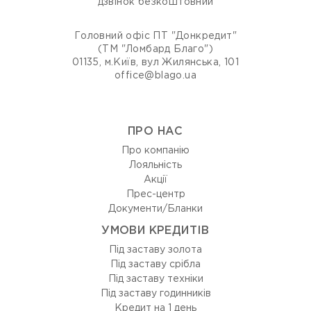
дзвінок безкоштовний
Головний офіс ПТ "Донкредит"
(ТМ "Ломбард Благо")
01135, м.Київ, вул Жилянська, 101
office@blago.ua
ПРО НАС
Про компанію
Лояльність
Акції
Прес-центр
Документи/Бланки
УМОВИ КРЕДИТІВ
Під заставу золота
Під заставу срібла
Під заставу техніки
Під заставу годинників
Кредит на 1 день