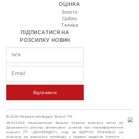
ОЦIНКА
Золото
Срiбло
Технiка
ПІДПИСАТИСЯ НА
РОЗСИЛКУ НОВИН
Відправити
© 2026 Мережа ломбардів "Благо" ТМ
28.02.2024 Національним банком України внесено запис до
Державного реєстру фінансових установ про переоформлення
ліцензії ПТ «ДОНКРЕДИТ» (код за ЄДРПОУ 30416462) на
ліцензію на діяльність ломбарду з правом надання послуги -