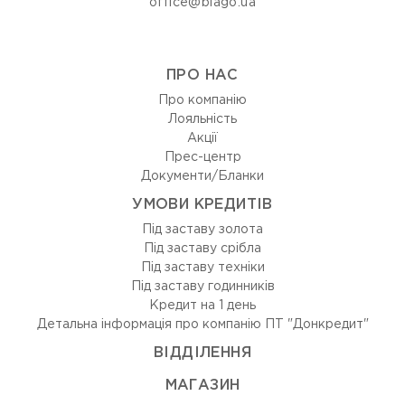
office@blago.ua
ПРО НАС
Про компанію
Лояльність
Акції
Прес-центр
Документи/Бланки
УМОВИ КРЕДИТІВ
Під заставу золота
Під заставу срібла
Під заставу техніки
Під заставу годинників
Кредит на 1 день
Детальна інформація про компанію ПТ "Донкредит"
ВIДДIЛЕННЯ
МАГАЗИН