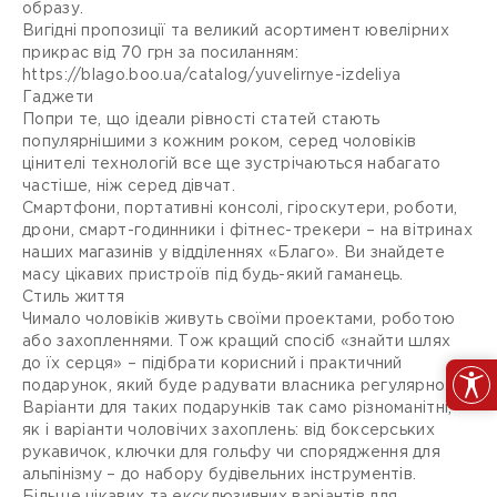
образу.
Вигідні пропозиції та великий асортимент ювелірних
прикрас від 70 грн за посиланням:
https://blago.boo.ua/catalog/yuvelirnye-izdeliya
Гаджети
Попри те, що ідеали рівності статей стають
популярнішими з кожним роком, серед чоловіків
цінителі технологій все ще зустрічаються набагато
частіше, ніж серед дівчат.
Смартфони, портативні консолі, гіроскутери, роботи,
дрони, смарт-годинники і фітнес-трекери – на вітринах
наших магазинів у відділеннях «Благо». Ви знайдете
масу цікавих пристроїв під будь-який гаманець.
Стиль життя
Чимало чоловіків живуть своїми проектами, роботою
або захопленнями. Тож кращий спосіб «знайти шлях
до їх серця» – підібрати корисний і практичний
подарунок, який буде радувати власника регулярно.
Варіанти для таких подарунків так само різноманітні,
як і варіанти чоловічих захоплень: від боксерських
рукавичок, ключки для гольфу чи спорядження для
альпінізму – до набору будівельних інструментів.