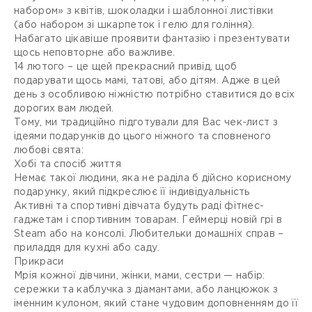
набором» з квітів, шоколадки і шаблонної листівки
(або набором зі шкарпеток і гелю для гоління).
Набагато цікавіше проявити фантазію і презентувати
щось неповторне або важливе.
14 лютого – це щей прекрасний привід, щоб
подарувати щось мамі, татові, або дітям. Адже в цей
день з особливою ніжністю потрібно ставитися до всіх
дорогих вам людей.
Тому, ми традиційно підготували для Вас чек-лист з
ідеями подарунків до цього ніжного та сповненого
любові свята:
Хобі та спосіб життя
Немає такої людини, яка не раділа б дійсно корисному
подарунку, який підкреслює її індивідуальність
Активні та спортивні дівчата будуть раді фітнес-
гаджетам і спортивним товарам. Геймерці новій грі в
Steam або на консолі. Любительки домашніх справ –
приладдя для кухні або саду.
Прикраси
Мрія кожної дівчини, жінки, мами, сестри — набір:
сережки та каблучка з діамантами, або ланцюжок з
іменним кулоном, який стане чудовим доповненням до її