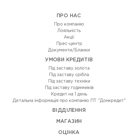
ПРО НАС
Про компанію
Лояльність
Акції
Прес-центр
Документи/Бланки
УМОВИ КРЕДИТІВ
Під заставу золота
Під заставу срібла
Під заставу техніки
Під заставу годинників
Кредит на 1 день
Детальна інформація про компанію ПТ "Донкредит"
ВIДДIЛЕННЯ
МАГАЗИН
ОЦIНКА