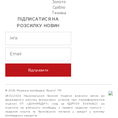
Золото
Срiбло
Технiка
ПІДПИСАТИСЯ НА
РОЗСИЛКУ НОВИН
Відправити
© 2026 Мережа ломбардів "Благо" ТМ
28.02.2024 Національним банком України внесено запис до
Державного реєстру фінансових установ про переоформлення
ліцензії ПТ «ДОНКРЕДИТ» (код за ЄДРПОУ 30416462) на
ліцензію на діяльність ломбарду з правом надання послуги -
надання коштів та банківських металів у кредит у вигляді
ломбардних кредитів.