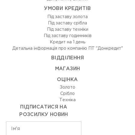
УМОВИ КРЕДИТІВ
Під заставу золота
Під заставу срібла
Під заставу техніки
Під заставу годинників
Кредит на 1 день
Детальна інформація про компанію ПТ "Донкредит"
ВIДДIЛЕННЯ
МАГАЗИН
ОЦIНКА
Золото
Срiбло
Технiка
ПІДПИСАТИСЯ НА
РОЗСИЛКУ НОВИН