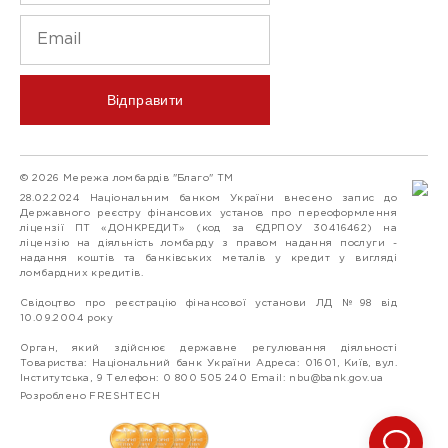
Відправити
© 2026 Мережа ломбардів "Благо" ТМ
28.02.2024 Національним банком України внесено запис до
Державного реєстру фінансових установ про переоформлення
ліцензії ПТ «ДОНКРЕДИТ» (код за ЄДРПОУ 30416462) на
ліцензію на діяльність ломбарду з правом надання послуги -
надання коштів та банківських металів у кредит у вигляді
ломбардних кредитів.
Свідоцтво про реєстрацію фінансової установи ЛД №98 від
10.09.2004 року
Орган, який здійснює державне регулювання діяльності
Товариства: Національний банк України Адреса: 01601, Київ, вул.
Інститутська, 9 Телефон: 0 800 505 240 Email:
nbu@bank.gov.ua
Розроблено FRESHTECH