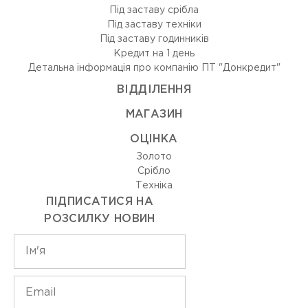
Під заставу срібла
Під заставу техніки
Під заставу годинників
Кредит на 1 день
Детальна інформація про компанію ПТ "Донкредит"
ВIДДIЛЕННЯ
МАГАЗИН
ОЦIНКА
Золото
Срiбло
Технiка
ПІДПИСАТИСЯ НА
РОЗСИЛКУ НОВИН