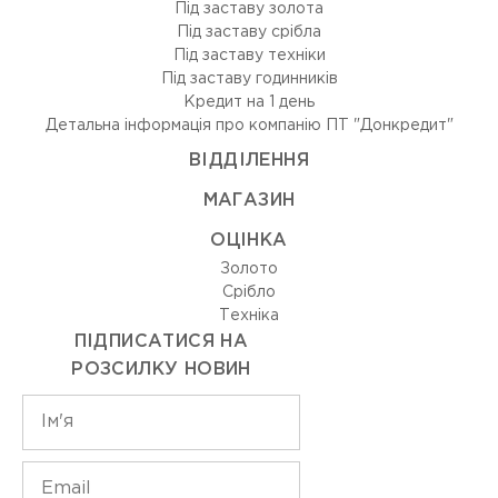
Під заставу золота
Під заставу срібла
Під заставу техніки
Під заставу годинників
Кредит на 1 день
Детальна інформація про компанію ПТ "Донкредит"
ВIДДIЛЕННЯ
МАГАЗИН
ОЦIНКА
Золото
Срiбло
Технiка
ПІДПИСАТИСЯ НА
РОЗСИЛКУ НОВИН