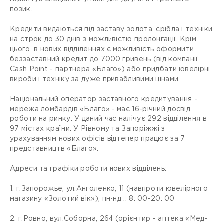
позик.
Кредити видаються під заставу золота, срібла і техніки
на строк до 30 днів з можливістю пролонгації. Крім
цього, в нових відділеннях є можливість оформити
беззаставний кредит до 7000 гривень (від компанії
Cash Point - партнера «Благо») або придбати ювелірні
вироби і техніку за дуже привабливими цінами.
Національний оператор заставного кредитування -
мережа ломбардів «Благо» - має 16-річний досвід
роботи на ринку. У даний час налічує 292 відділення в
97 містах країни. У Рівному та Запоріжжі з
урахуванням нових офісів відтепер працює за 7
представництв «Благо».
Адреси та графіки роботи нових відділень:
1. г.Запорожье, ул.Анголенко, 11 (навпроти ювелірного
магазину «Золотий вік»), пн-нд .: 8: 00-20: 00
2. г.Ровно, вул.Соборна, 264 (орієнтир - аптека «Мед-