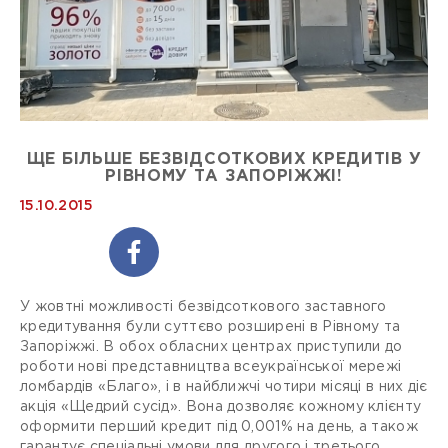
ЩЕ БІЛЬШЕ БЕЗВІДСОТКОВИХ КРЕДИТІВ У
РІВНОМУ ТА ЗАПОРІЖЖІ!
15.10.2015
У жовтні можливості безвідсоткового заставного
кредитування були суттєво розширені в Рівному та
Запоріжжі. В обох обласних центрах приступили до
роботи нові представництва всеукраїнської мережі
ломбардів «Благо», і в найближчі чотири місяці в них діє
акція «Щедрий сусід». Вона дозволяє кожному клієнту
оформити перший кредит під 0,001% на день, а також
гарантує спеціальні умови для другого і третього