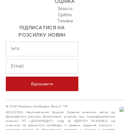
ОЦIНКА
Золото
Срiбло
Технiка
ПІДПИСАТИСЯ НА
РОЗСИЛКУ НОВИН
Відправити
© 2026 Мережа ломбардів "Благо" ТМ
28.02.2024 Національним банком України внесено запис до
Державного реєстру фінансових установ про переоформлення
ліцензії ПТ «ДОНКРЕДИТ» (код за ЄДРПОУ 30416462) на
ліцензію на діяльність ломбарду з правом надання послуги -
надання коштів та банківських металів у кредит у вигляді