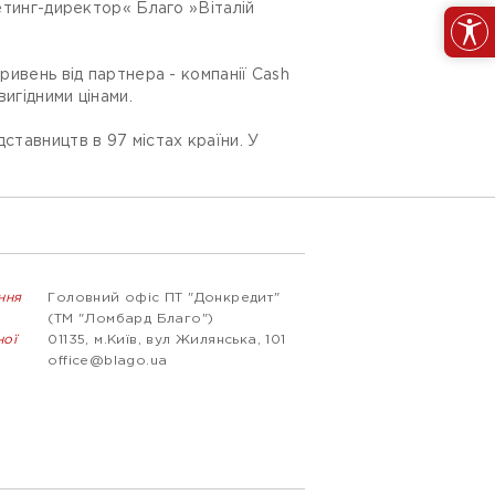
кетинг-директор« Благо »Віталій
ривень від партнера - компанії Cash
игідними цінами.
ставництв в 97 містах країни. У
ння
Головний офіс ПТ "Донкредит"
(ТМ "Ломбард Благо")
ної
01135, м.Київ, вул Жилянська, 101
office@blago.ua