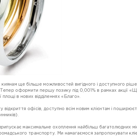
киянам ще більше можливостей вигідного і доступного рішен
 Тепер оформити першу позику під 0,001% в рамках акції «
площі в нових відділеннях «Благо».
у відкриття офісів, доступно всім новим клієнтам і поширюєть
инників).
припускає максимальне охоплення найбільш багатолюдних міс
громадського транспорту. Ми намагаємося запропонувати клі