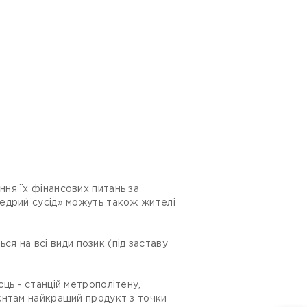
ня їх фінансових питань за
Щедрий сусід» можуть також жителі
ся на всі види позик (під заставу
ць - станцій метрополітену,
єнтам найкращий продукт з точки