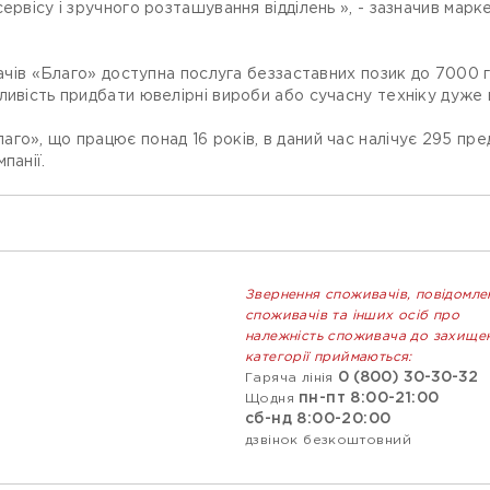
ервісу і зручного розташування відділень », - зазначив мар
вачів «Благо» доступна послуга беззаставних позик до 7000 г
ливість придбати ювелірні вироби або сучасну техніку дуже в
го», що працює понад 16 років, в даний час налічує 295 пред
панії.
Звернення споживачів, повідомле
споживачів та інших осіб про
належність споживача до захище
категорії приймаються:
0 (800) 30-30-32
Гаряча лінія
пн-пт 8:00-21:00
Щодня
сб-нд 8:00-20:00
дзвінок безкоштовний