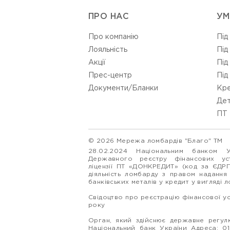
ПРО НАС
УМ
Про компанію
Під
Лояльність
Під
Акції
Під
Прес-центр
Під
Документи/Бланки
Кре
Дет
ПТ 
© 2026 Мережа ломбардів "Благо" ТМ
28.02.2024 Національним банком 
Державного реєстру фінансових у
ліцензії ПТ «ДОНКРЕДИТ» (код за ЄДР
діяльність ломбарду з правом надання
банківських металів у кредит у вигляді 
Свідоцтво про реєстрацію фінансової у
року
Орган, який здійснює державне регулю
Національний банк України Адреса: 0160