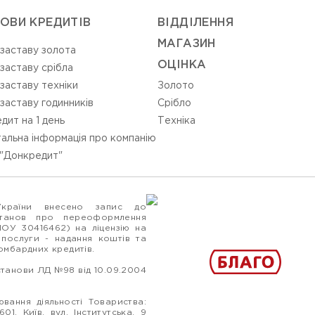
ОВИ КРЕДИТІВ
ВIДДIЛЕННЯ
МАГАЗИН
 заставу золота
ОЦIНКА
 заставу срібла
 заставу техніки
Золото
 заставу годинників
Срiбло
дит на 1 день
Технiка
альна інформація про компанію
"Донкредит"
України внесено запис до
станов про переоформлення
ПОУ 30416462) на ліцензію на
 послуги - надання коштів та
ломбардних кредитів.
станови ЛД №98 від 10.09.2004
вання діяльності Товариства:
1, Київ, вул. Інститутська, 9