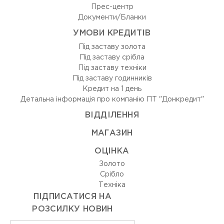
Прес-центр
Документи/Бланки
УМОВИ КРЕДИТІВ
Під заставу золота
Під заставу срібла
Під заставу техніки
Під заставу годинників
Кредит на 1 день
Детальна інформація про компанію ПТ "Донкредит"
ВIДДIЛЕННЯ
МАГАЗИН
ОЦIНКА
Золото
Срiбло
Технiка
ПІДПИСАТИСЯ НА
РОЗСИЛКУ НОВИН