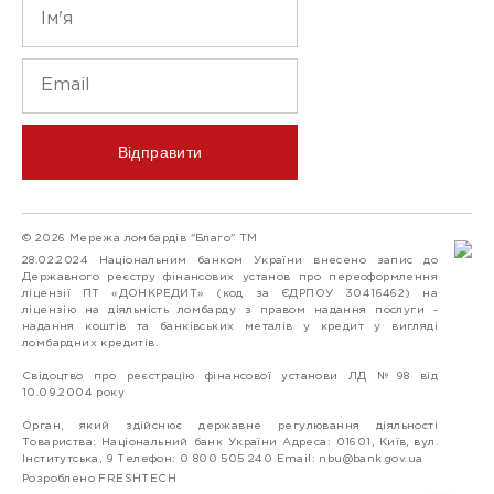
Відправити
© 2026 Мережа ломбардів "Благо" ТМ
28.02.2024 Національним банком України внесено запис до
Державного реєстру фінансових установ про переоформлення
ліцензії ПТ «ДОНКРЕДИТ» (код за ЄДРПОУ 30416462) на
ліцензію на діяльність ломбарду з правом надання послуги -
надання коштів та банківських металів у кредит у вигляді
ломбардних кредитів.
Свідоцтво про реєстрацію фінансової установи ЛД №98 від
10.09.2004 року
Орган, який здійснює державне регулювання діяльності
Товариства: Національний банк України Адреса: 01601, Київ, вул.
Інститутська, 9 Телефон: 0 800 505 240 Email:
nbu@bank.gov.ua
Розроблено FRESHTECH