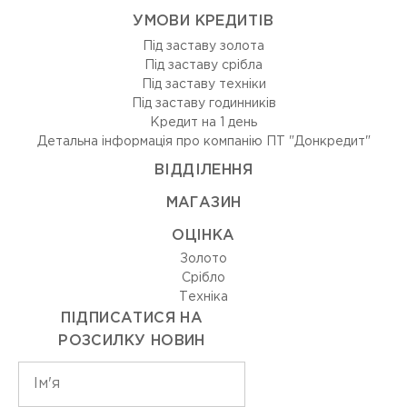
УМОВИ КРЕДИТІВ
Під заставу золота
Під заставу срібла
Під заставу техніки
Під заставу годинників
Кредит на 1 день
Детальна інформація про компанію ПТ "Донкредит"
ВIДДIЛЕННЯ
МАГАЗИН
ОЦIНКА
Золото
Срiбло
Технiка
ПІДПИСАТИСЯ НА
РОЗСИЛКУ НОВИН