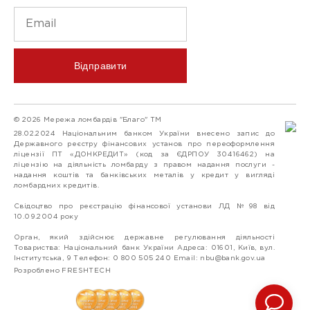
Відправити
© 2026 Мережа ломбардів "Благо" ТМ
28.02.2024 Національним банком України внесено запис до
Державного реєстру фінансових установ про переоформлення
ліцензії ПТ «ДОНКРЕДИТ» (код за ЄДРПОУ 30416462) на
ліцензію на діяльність ломбарду з правом надання послуги -
надання коштів та банківських металів у кредит у вигляді
ломбардних кредитів.
Свідоцтво про реєстрацію фінансової установи ЛД №98 від
10.09.2004 року
Орган, який здійснює державне регулювання діяльності
Товариства: Національний банк України Адреса: 01601, Київ, вул.
Інститутська, 9 Телефон: 0 800 505 240 Email:
nbu@bank.gov.ua
Розроблено FRESHTECH