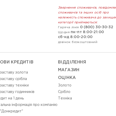
Звернення споживачів, повідомле
споживачів та інших осіб про
належність споживача до захище
категорії приймаються:
0 (800) 30-30-32
Гаряча лінія
пн-пт 8:00-21:00
Щодня
сб-нд 8:00-20:00
дзвінок безкоштовний
ОВИ КРЕДИТІВ
ВIДДIЛЕННЯ
МАГАЗИН
 заставу золота
ОЦIНКА
 заставу срібла
 заставу техніки
Золото
 заставу годинників
Срiбло
дит на 1 день
Технiка
альна інформація про компанію
"Донкредит"