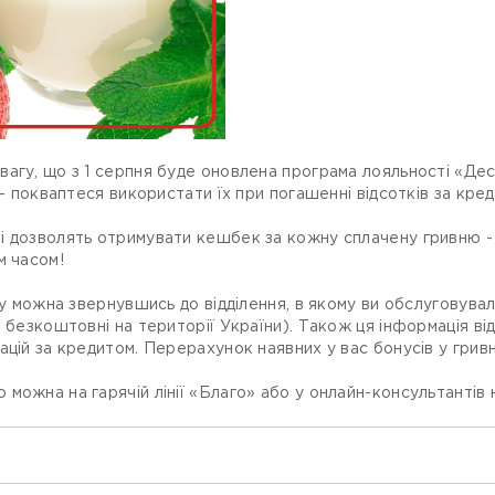
вагу, що з 1 серпня буде оновлена програма лояльності «Де
 - покваптеся використати їх при погашенні відсотків за кр
 дозволять отримувати кешбек за кожну сплачену гривню - д
м часом!
нку можна звернувшись до відділення, в якому ви обслуговув
и безкоштовні на території України). Також ця інформація в
цій за кредитом. Перерахунок наявних у вас бонусів у гривні
ожна на гарячій лінії «Благо» або у онлайн-консультантів н