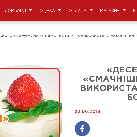
ЛОМБАРД
ОЦІНКА
ОПЛАТА
МАГАЗИН
В
серт» стане «смачнішим»: встигніть використати накопичені 
«ДЕСЕ
«СМАЧНІШИ
ВИКОРИСТА
Б
22.06.2018