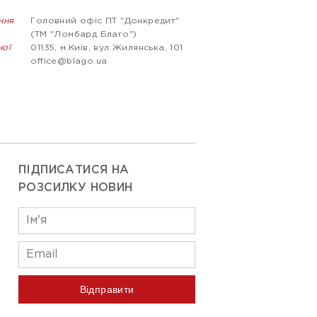
ння
Головний офіс ПТ "Донкредит"
(ТМ "Ломбард Благо")
ної
01135, м.Київ, вул Жилянська, 101
office@blago.ua
ПІДПИСАТИСЯ НА
РОЗСИЛКУ НОВИН
Відправити