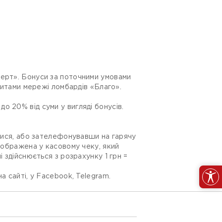
серт». Бонуси за поточними умовами
едитами мережі ломбардів «Благо».
о 20% від суми у вигляді бонусів.
алися, або зателефонувавши на гарячу
ідображена у касовому чеку, який
 здійснюється з розрахунку 1 грн =
а сайті, у Facebook, Telegram.