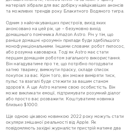
матеріалі зібрали для вас добірку найцікавіших анонсів
та можливих трендів року Блакитного Водяного тигра.
Одним з найочікуваніших пристроїв, вихід яких
анонсовано на цей рік, це – безумовно вихід
домашнього помічника Аmazon Astro. Річ у тім, що
раніше домашні «розумні» прилади буди здебільшого
монофункціональними. Іншими словами: робот пилосос,
або розумна кавоварка. Тоді як Astro має стати
першим домашнім роботом загального використання.
Він нагадуватиме про те, що потрібно погодувати
хатню тварину, вимкнути праску, складе список
покупок за вас. Крім того, він зможе виміряти тиск,
пульс та взагалі буде стежити за вашим станом
здоров’я. А ще Astro матиме свою особистість. Він
може викликати емоції, підтримувати розумний діалог
або просто вас розважити. Коштуватиме новинка
близько $1000.
Ще одною цікавою новинкою 2022 року можуть стати
окуляри змішаної реальності від Apple. Як
повідомляють західні журналісти пристрій матиме два