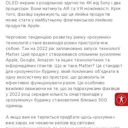
OLED-екрани з роздільною здатністю 4K від Sony і два
процесори. Вони матимуть AR та VR можливості. Крім
того, фахівці зауважують, що ця лінійка продуктів
може стати у майбутньому флагманською лінійкою
продуктів Apple.
Черговою тенденцією розвитку ринку «розумних»
технологій стане взаємодія різних пристроїв між
собою. Так на 2022 рік заплановано запуск технології
Matter. Цей продукт створювався спільними зусиллями
Apple, Google, Amazon та інших технологічних та
інформаційних гігантів. Що ж таке Matter? Це стандарт
для «розумного» будинку, який покликано об’єднати в
одну екосистему всі пристрої, що дозволить їм
ефективно функціонувати разом. Це особливо
важливо зважаючи на те, що за підрахунками фахівців
у 2022 році середня кількість смартприладів у
«розумному» будинку становитиме близько 500
одиниць.
А якщо вам не терпиться придбати щось «розумне»
вже зараз, не чекаючи релізів від світових