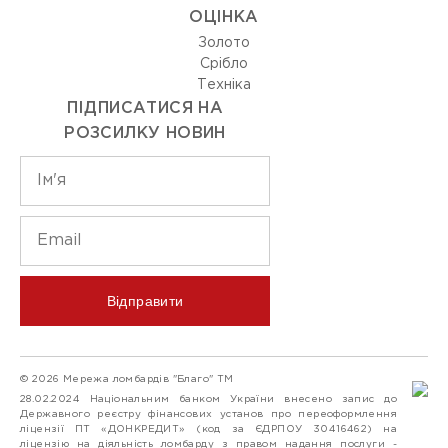
ОЦIНКА
Золото
Срiбло
Технiка
ПІДПИСАТИСЯ НА
РОЗСИЛКУ НОВИН
Відправити
© 2026 Мережа ломбардів "Благо" ТМ
28.02.2024 Національним банком України внесено запис до
Державного реєстру фінансових установ про переоформлення
ліцензії ПТ «ДОНКРЕДИТ» (код за ЄДРПОУ 30416462) на
ліцензію на діяльність ломбарду з правом надання послуги -