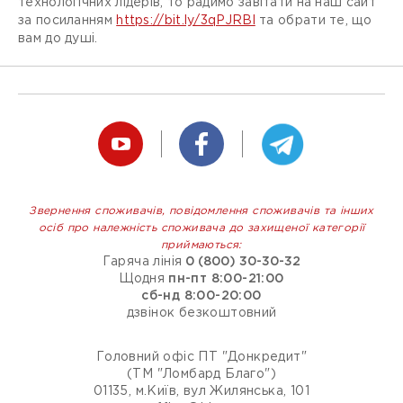
технологічних лідерів, то радимо завітати на наш сайт
за посиланням
https://bit.ly/3qPJRBl
та обрати те, що
вам до душі.
Звернення споживачів, повідомлення споживачів та інших
осіб про належність споживача до захищеної категорії
приймаються:
Гаряча лінія
0 (800) 30-30-32
Щодня
пн-пт 8:00-21:00
сб-нд 8:00-20:00
дзвінок безкоштовний
Головний офіс ПТ "Донкредит"
(ТМ "Ломбард Благо")
01135, м.Київ, вул Жилянська, 101