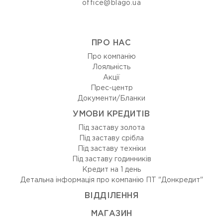
office@blago.ua
ПРО НАС
Про компанію
Лояльність
Акції
Прес-центр
Документи/Бланки
УМОВИ КРЕДИТІВ
Під заставу золота
Під заставу срібла
Під заставу техніки
Під заставу годинників
Кредит на 1 день
Детальна інформація про компанію ПТ "Донкредит"
ВIДДIЛЕННЯ
МАГАЗИН