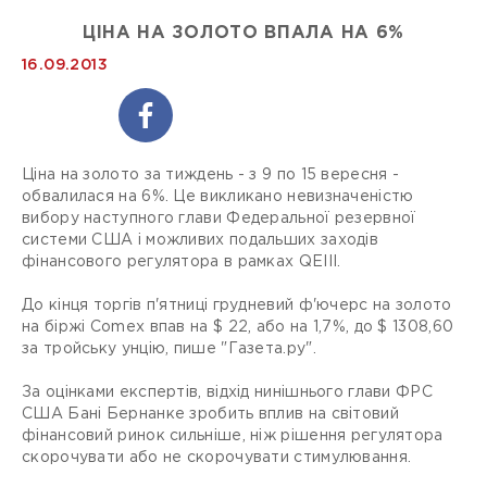
ЦІНА НА ЗОЛОТО ВПАЛА НА 6%
16.09.2013
Ціна на золото за тиждень - з 9 по 15 вересня -
обвалилася на 6%. Це викликано невизначеністю
вибору наступного глави Федеральної резервної
системи США і можливих подальших заходів
фінансового регулятора в рамках QEIII.
До кінця торгів п'ятниці грудневий ф'ючерс на золото
на біржі Comex впав на $ 22, або на 1,7%, до $ 1308,60
за тройську унцію, пише "Газета.ру".
За оцінками експертів, відхід нинішнього глави ФРС
США Бані Бернанке зробить вплив на світовий
фінансовий ринок сильніше, ніж рішення регулятора
скорочувати або не скорочувати стимулювання.