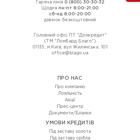
Гаряча лінія
0 (800) 30-30-32
Щодня
пн-пт 8:00-21:00
сб-нд 8:00-20:00
дзвінок безкоштовний
Головний офіс ПТ "Донкредит"
(ТМ "Ломбард Благо")
01135, м.Київ, вул Жилянська, 101
office@blago.ua
ПРО НАС
Про компанію
Лояльність
Акції
Прес-центр
Документи/Бланки
УМОВИ КРЕДИТІВ
Під заставу золота
Під заставу срібла