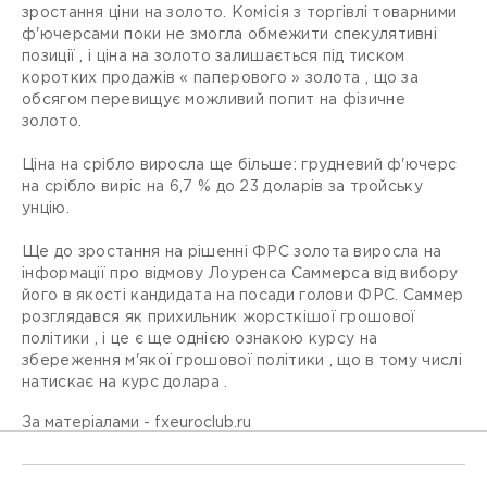
зростання ціни на золото. Комісія з торгівлі товарними
ф'ючерсами поки не змогла обмежити спекулятивні
позиції , і ціна на золото залишається під тиском
коротких продажів « паперового » золота , що за
обсягом перевищує можливий попит на фізичне
золото.
Ціна на срібло виросла ще більше: грудневий ф'ючерс
на срібло виріс на 6,7 % до 23 доларів за тройську
унцію.
Ще до зростання на рішенні ФРС золота виросла на
інформації про відмову Лоуренса Саммерса від вибору
його в якості кандидата на посади голови ФРС. Саммер
розглядався як прихильник жорсткішої грошової
політики , і це є ще однією ознакою курсу на
збереження м'якої грошової політики , що в тому числі
натискає на курс долара .
За матеріалами - fxeuroclub.ru