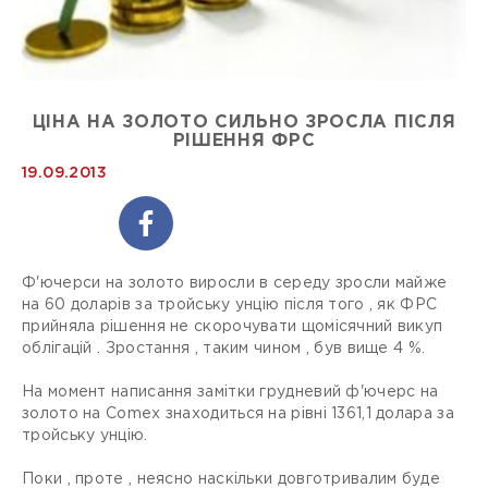
ЦІНА НА ЗОЛОТО СИЛЬНО ЗРОСЛА ПІСЛЯ
РІШЕННЯ ФРС
19.09.2013
Ф'ючерси на золото виросли в середу зросли майже
на 60 доларів за тройську унцію після того , як ФРС
прийняла рішення не скорочувати щомісячний викуп
облігацій . Зростання , таким чином , був вище 4 %.
На момент написання замітки грудневий ф'ючерс на
золото на Comex знаходиться на рівні 1361,1 долара за
тройську унцію.
Поки , проте , неясно наскільки довготривалим буде