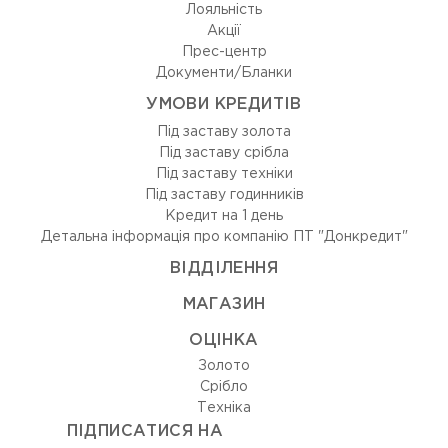
Лояльність
Акції
Прес-центр
Документи/Бланки
УМОВИ КРЕДИТІВ
Під заставу золота
Під заставу срібла
Під заставу техніки
Під заставу годинників
Кредит на 1 день
Детальна інформація про компанію ПТ "Донкредит"
ВIДДIЛЕННЯ
МАГАЗИН
ОЦIНКА
Золото
Срiбло
Технiка
ПІДПИСАТИСЯ НА