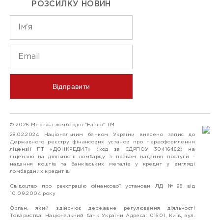
РОЗСИЛКУ НОВИН
Відправити
© 2026 Мережа ломбардів "Благо" ТМ
28.02.2024 Національним банком України внесено запис до
Державного реєстру фінансових установ про переоформлення
ліцензії ПТ «ДОНКРЕДИТ» (код за ЄДРПОУ 30416462) на
ліцензію на діяльність ломбарду з правом надання послуги -
надання коштів та банківських металів у кредит у вигляді
ломбардних кредитів.
Свідоцтво про реєстрацію фінансової установи ЛД №98 від
10.09.2004 року
Орган, який здійснює державне регулювання діяльності
Товариства: Національний банк України Адреса: 01601, Київ, вул.