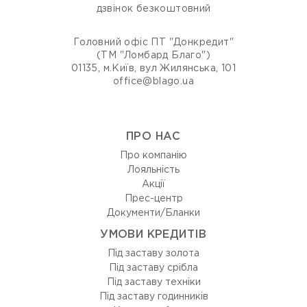
дзвінок безкоштовний
Головний офіс ПТ "Донкредит"
(ТМ "Ломбард Благо")
01135, м.Київ, вул Жилянська, 101
office@blago.ua
ПРО НАС
Про компанію
Лояльність
Акції
Прес-центр
Документи/Бланки
УМОВИ КРЕДИТІВ
Під заставу золота
Під заставу срібла
Під заставу техніки
Під заставу годинників