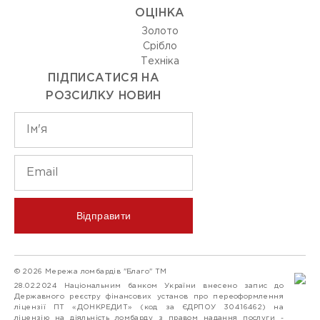
ОЦIНКА
Золото
Срiбло
Технiка
ПІДПИСАТИСЯ НА
РОЗСИЛКУ НОВИН
Відправити
© 2026 Мережа ломбардів "Благо" ТМ
28.02.2024 Національним банком України внесено запис до
Державного реєстру фінансових установ про переоформлення
ліцензії ПТ «ДОНКРЕДИТ» (код за ЄДРПОУ 30416462) на
ліцензію на діяльність ломбарду з правом надання послуги -