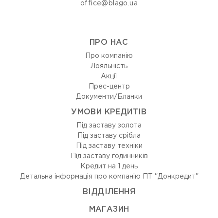
office@blago.ua
ПРО НАС
Про компанію
Лояльність
Акції
Прес-центр
Документи/Бланки
УМОВИ КРЕДИТІВ
Під заставу золота
Під заставу срібла
Під заставу техніки
Під заставу годинників
Кредит на 1 день
Детальна інформація про компанію ПТ "Донкредит"
ВIДДIЛЕННЯ
МАГАЗИН