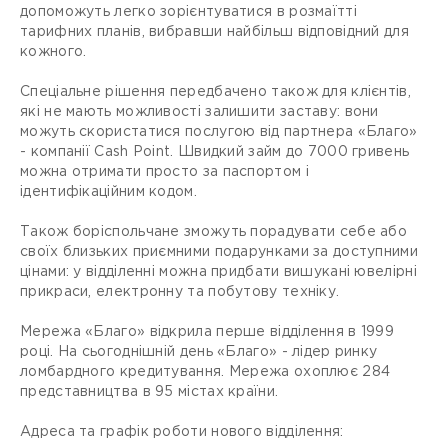
допоможуть легко зорієнтуватися в розмаїтті
тарифних планів, вибравши найбільш відповідний для
кожного.
Спеціальне рішення передбачено також для клієнтів,
які не мають можливості залишити заставу: вони
можуть скористатися послугою від партнера «Благо»
- компанії Сash Point. Швидкий займ до 7000 гривень
можна отримати просто за паспортом і
ідентифікаційним кодом.
Також боріспольчане зможуть порадувати себе або
своїх близьких приємними подарунками за доступними
цінами: у відділенні можна придбати вишукані ювелірні
прикраси, електронну та побутову техніку.
Мережа «Благо» відкрила перше відділення в 1999
році. На сьогоднішній день «Благо» - лідер ринку
ломбардного кредитування. Мережа охоплює 284
представництва в 95 містах країни.
Адреса та графік роботи нового відділення: