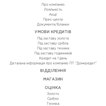
Про компанію
Лояльність
Акції
Прес-центр
Документи/Бланки
УМОВИ КРЕДИТІВ
Під заставу золота
Під заставу срібла
Під заставу техніки
Під заставу годинників
Кредит на 1 день
Детальна інформація про компанію ПТ "Донкредит"
ВIДДIЛЕННЯ
МАГАЗИН
ОЦIНКА
Золото
Срiбло
Технiка