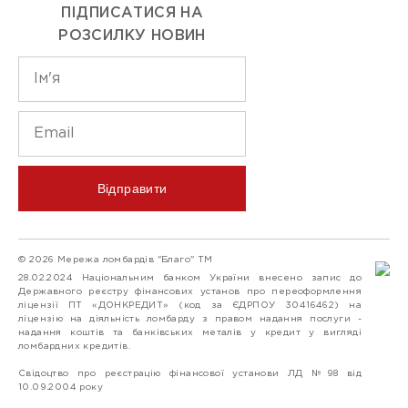
ПІДПИСАТИСЯ НА
РОЗСИЛКУ НОВИН
Відправити
© 2026 Мережа ломбардів "Благо" ТМ
28.02.2024 Національним банком України внесено запис до
Державного реєстру фінансових установ про переоформлення
ліцензії ПТ «ДОНКРЕДИТ» (код за ЄДРПОУ 30416462) на
ліцензію на діяльність ломбарду з правом надання послуги -
надання коштів та банківських металів у кредит у вигляді
ломбардних кредитів.
Свідоцтво про реєстрацію фінансової установи ЛД №98 від
10.09.2004 року