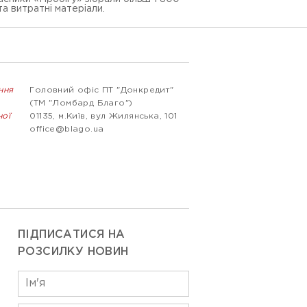
та витратні матеріали.
ння
Головний офіс ПТ "Донкредит"
(ТМ "Ломбард Благо")
ної
01135, м.Київ, вул Жилянська, 101
office@blago.ua
ПІДПИСАТИСЯ НА
РОЗСИЛКУ НОВИН