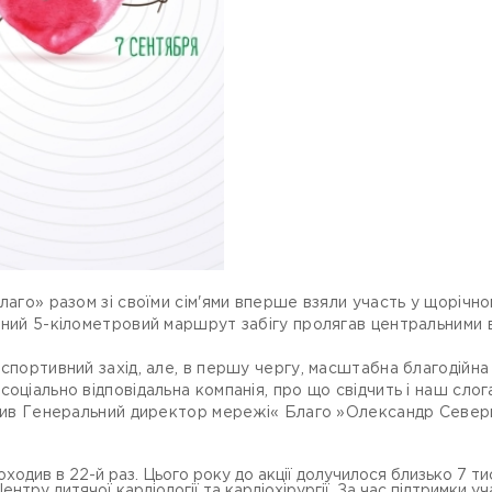
лаго» разом зі своїми сім'ями вперше взяли участь у щорічн
йний 5-кілометровий маршрут забігу пролягав центральними 
спортивний захід, але, в першу чергу, масштабна благодійна 
соціально відповідальна компанія, про що свідчить і наш сл
начив Генеральний директор мережі« Благо »Олександр Север
ходив в 22-й раз. Цього року до акції долучилося близько 7 тис
тру дитячої кардіології та кардіохірургії. За час підтримки у