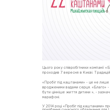
Цього року співробітники компанії «Б
проходив 7 вересня в Києві. Традиці
«Пробіг під каштанами» - це не лише 
вродженими вадами серця. «Благо» - 
бути цінніше життя дитини », - заз
марафоні.
У 2014 році «Пробіг під каштанами» про
придбання сучасного обладнання для Цен