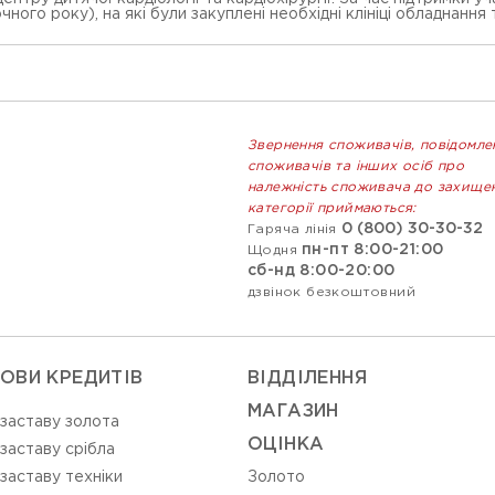
ного року), на які були закуплені необхідні клініці обладнання 
Звернення споживачів, повідомле
споживачів та інших осіб про
належність споживача до захище
категорії приймаються:
0 (800) 30-30-32
Гаряча лінія
пн-пт 8:00-21:00
Щодня
сб-нд 8:00-20:00
дзвінок безкоштовний
ОВИ КРЕДИТІВ
ВIДДIЛЕННЯ
МАГАЗИН
 заставу золота
ОЦIНКА
 заставу срібла
 заставу техніки
Золото