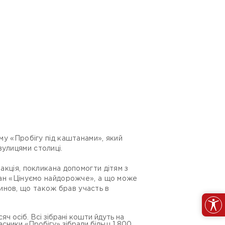
ому «Пробігу під каштанами», який
вулицями столиці.
акція, покликана допомогти дітям з
оган «Цінуємо найдорожче», а що може
инов, що також брав участь в
яч осіб. Всі зібрані кошти йдуть на
часники «Пробігу» зібрали більш 1 800