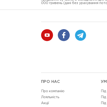
000 гривень (дані без урахування поточ
ПРО НАС
УМ
Про компанію
Під
Лояльність
Під
Акції
Під