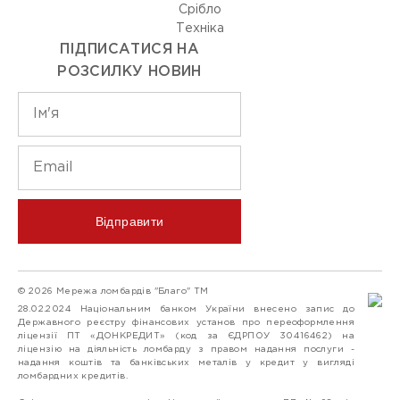
Срiбло
Технiка
ПІДПИСАТИСЯ НА
РОЗСИЛКУ НОВИН
Відправити
© 2026 Мережа ломбардів "Благо" ТМ
28.02.2024 Національним банком України внесено запис до
Державного реєстру фінансових установ про переоформлення
ліцензії ПТ «ДОНКРЕДИТ» (код за ЄДРПОУ 30416462) на
ліцензію на діяльність ломбарду з правом надання послуги -
надання коштів та банківських металів у кредит у вигляді
ломбардних кредитів.