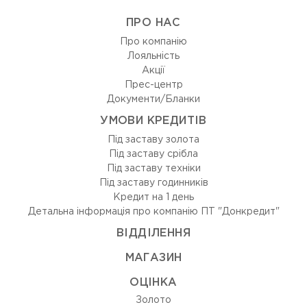
ПРО НАС
Про компанію
Лояльність
Акції
Прес-центр
Документи/Бланки
УМОВИ КРЕДИТІВ
Під заставу золота
Під заставу срібла
Під заставу техніки
Під заставу годинників
Кредит на 1 день
Детальна інформація про компанію ПТ "Донкредит"
ВIДДIЛЕННЯ
МАГАЗИН
ОЦIНКА
Золото