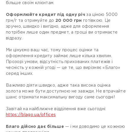
більше своїм клієнтам.
Оформлюйте кредит під одну річ
за ціною 5000
грн/г та отримуйте до
20 000 грн
готівкою. Це
зручно, швидко і вигідно, адже для оформлення
потрібен лише один предмет, а гроші ви отримаєте
відразу.
Ми цінуємо ваш час, тому процес оцінки та
оформлення кредиту займає лише кілька хвилин.
Прозорі умови, відсутність прихованих платежів і
чесність у кожній угоді — це те, що вирізняє «Благо»
серед інших.
Важливо діяти швидко, адже така висока оцінка
золота може бути доступною не завжди. Не втрачайте
шанс отримати максимальну вигоду саме сьогодні!
Завітай на найближче відділення вже сьогодні:
https://blago.ua/offices
Благо дійсно дає більше
— і ми доводимо це кожною