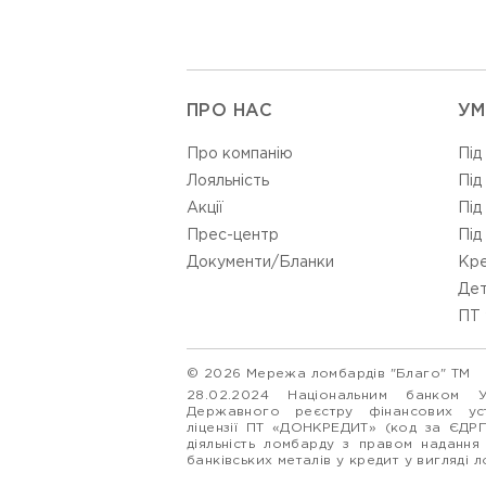
ПРО НАС
УМ
Про компанію
Під
Лояльність
Під
Акції
Під
Прес-центр
Під
Документи/Бланки
Кре
Дет
ПТ 
© 2026 Мережа ломбардів "Благо" ТМ
28.02.2024 Національним банком 
Державного реєстру фінансових у
ліцензії ПТ «ДОНКРЕДИТ» (код за ЄДР
діяльність ломбарду з правом надання
банківських металів у кредит у вигляді 