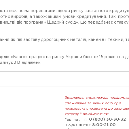
истатися всіма перевагами лідера ринку заставного кредиту
х виробів, а також акційні умови кредитування. Так, прот
ництві діє програма «Щедрий сусід», що передбачає ставку з
ня як під заставу дорогоцінних металів, каменів і техніки, т
ів «Благо» працює на ринку України більше 15 років і на да
алічує 313 відділень.
Звернення споживачів, повідомле
споживачів та інших осіб про
належність споживача до захище
категорії приймаються:
0 (800) 30-30-32
Гаряча лінія
пн-пт 8:00-21:00
Щодня