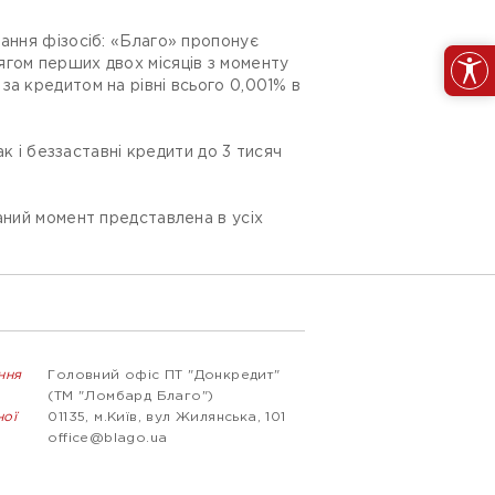
вання фізосіб: «Благо» пропонує
ягом перших двох місяців з моменту
а кредитом на рівні всього 0,001% в
ак і беззаставні кредити до 3 тисяч
ний момент представлена ​​в усіх
ння
Головний офіс ПТ "Донкредит"
(ТМ "Ломбард Благо")
ної
01135, м.Київ, вул Жилянська, 101
office@blago.ua