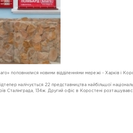
аго» поповнилися новими відділеннями мережі - Харків і Ко
відтепер налічується 22 представництва найбільшої національ
оїв Сталінграда, 134ж. Другий офіс в Коростені розташувавс