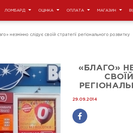
ЛОМБАРД
ОЦІНКА
ОПЛАТА
МАГАЗИН
В
го» незмінно слідує своїй стратегії регіонального розвитку
«БЛАГО» Н
СВОЇЙ
РЕГІОНАЛЬ
29.09.2014