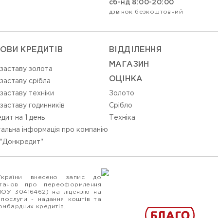
сб-нд 8:00-20:00
дзвінок безкоштовний
ОВИ КРЕДИТІВ
ВIДДIЛЕННЯ
МАГАЗИН
 заставу золота
ОЦIНКА
 заставу срібла
 заставу техніки
Золото
 заставу годинників
Срiбло
дит на 1 день
Технiка
альна інформація про компанію
"Донкредит"
України внесено запис до
станов про переоформлення
ПОУ 30416462) на ліцензію на
 послуги - надання коштів та
ломбардних кредитів.