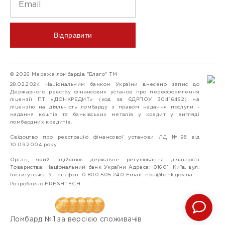
Відправити
© 2026 Мережа ломбардів "Благо" ТМ
28.02.2024 Національним банком України внесено запис до
Державного реєстру фінансових установ про переоформлення
ліцензії ПТ «ДОНКРЕДИТ» (код за ЄДРПОУ 30416462) на
ліцензію на діяльність ломбарду з правом надання послуги -
надання коштів та банківських металів у кредит у вигляді
ломбардних кредитів.
Свідоцтво про реєстрацію фінансової установи ЛД №98 від
10.09.2004 року
Орган, який здійснює державне регулювання діяльності
Товариства: Національний банк України Адреса: 01601, Київ, вул.
Інститутська, 9 Телефон: 0 800 505 240 Email:
nbu@bank.gov.ua
Розроблено FRESHTECH
Ломбард №1 за версією споживачів