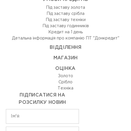
Під заставу золота
Під заставу срібла
Під заставу техніки
Під заставу годинників
Кредит на 1 день
Детальна інформація про компанію ПТ "Донкредит"
ВIДДIЛЕННЯ
МАГАЗИН
ОЦIНКА
Золото
Срiбло
Технiка
ПІДПИСАТИСЯ НА
РОЗСИЛКУ НОВИН