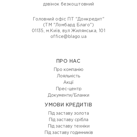
дзвінок безкоштовний
Головний офіс ПТ "Донкредит"
(ТМ "Ломбард Благо")
01135, м.Київ, вул Жилянська, 101
office@blago.ua
ПРО НАС
Про компанію
Лояльність
Акції
Прес-центр
Документи/Бланки
УМОВИ КРЕДИТІВ
Під заставу золота
Під заставу срібла
Під заставу техніки
Під заставу годинників