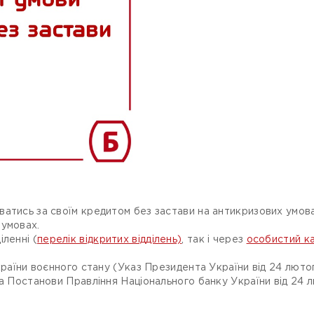
атись за своїм кредитом без застави на антикризових умовах
 умовах.
ленні (
перелік відкритих відділень)
, так і через
особистий ка
України воєнного стану (Указ Президента України від 24 лю
та Постанови Правління Національного банку України від 24 