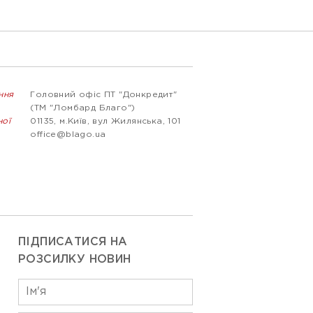
ння
Головний офіс ПТ "Донкредит"
(ТМ "Ломбард Благо")
ної
01135, м.Київ, вул Жилянська, 101
office@blago.ua
ПІДПИСАТИСЯ НА
РОЗСИЛКУ НОВИН