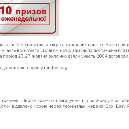
достанній, четвертий, розіграш грошових призів в межах акц
 участь всі клієнти «Благо», котрі здійснили дистанційні пла
за період 23-27 жовтня включно взяли участь 2084 договори
а допомогою сервісу random.org.
гривень. Щиро вітаємо їх і нагадуємо, що попереду – останні
отки віддалено можна через термінальні мережі IBox, Easy P
.