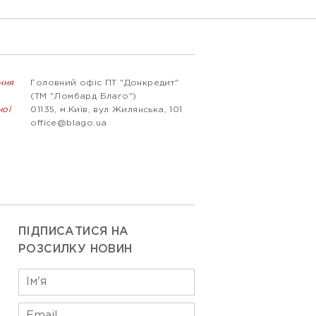
ння
Головний офіс ПТ "Донкредит"
(ТМ "Ломбард Благо")
ної
01135, м.Київ, вул Жилянська, 101
office@blago.ua
ПІДПИСАТИСЯ НА
РОЗСИЛКУ НОВИН