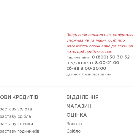
Звернення споживачів, повідомле
споживачів та інших осіб про
належність споживача до захище
категорії приймаються:
0 (800) 30-30-32
Гаряча лінія
пн-пт 8:00-21:00
Щодня
сб-нд 8:00-20:00
дзвінок безкоштовний
ОВИ КРЕДИТІВ
ВIДДIЛЕННЯ
МАГАЗИН
 заставу золота
ОЦIНКА
 заставу срібла
 заставу техніки
Золото
 заставу годинників
Срiбло