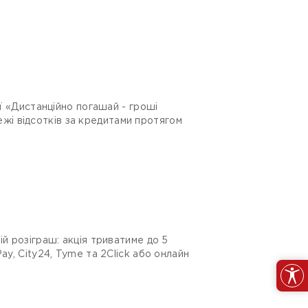
ії «Дистанційно погашай - гроші
тежі відсотків за кредитами протягом
.
й розіграш: акція триватиме до 5
ay, City24, Tyme та 2Click або онлайн