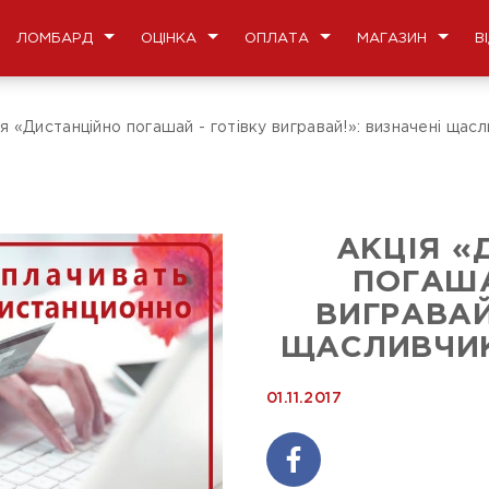
ЛОМБАРД
ОЦІНКА
ОПЛАТА
МАГАЗИН
В
я «Дистанційно погашай - готівку вигравай!»: визначені щас
АКЦІЯ «
ПОГАША
ВИГРАВАЙ
ЩАСЛИВЧИК
01.11.2017