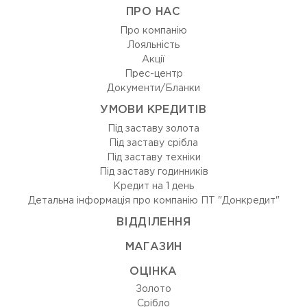
ПРО НАС
Про компанію
Лояльність
Акції
Прес-центр
Документи/Бланки
УМОВИ КРЕДИТІВ
Під заставу золота
Під заставу срібла
Під заставу техніки
Під заставу годинників
Кредит на 1 день
Детальна інформація про компанію ПТ "Донкредит"
ВIДДIЛЕННЯ
МАГАЗИН
ОЦIНКА
Золото
Срiбло