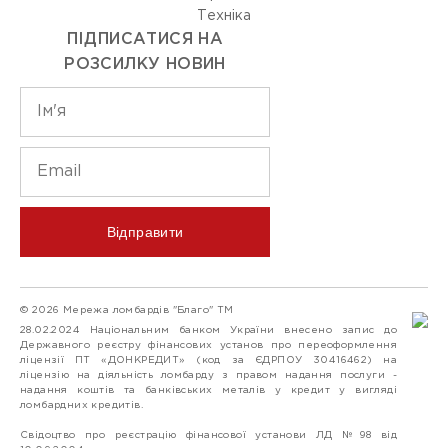
Технiка
ПІДПИСАТИСЯ НА
РОЗСИЛКУ НОВИН
Відправити
© 2026 Мережа ломбардів "Благо" ТМ
28.02.2024 Національним банком України внесено запис до
Державного реєстру фінансових установ про переоформлення
ліцензії ПТ «ДОНКРЕДИТ» (код за ЄДРПОУ 30416462) на
ліцензію на діяльність ломбарду з правом надання послуги -
надання коштів та банківських металів у кредит у вигляді
ломбардних кредитів.
Свідоцтво про реєстрацію фінансової установи ЛД №98 від