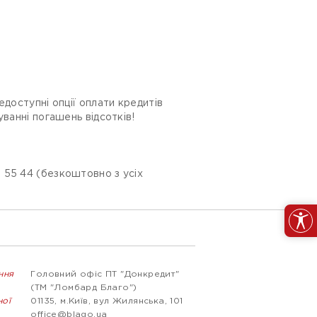
доступні опції оплати кредитів
ванні погашень відсотків!
 55 44 (безкоштовно з усіх
ння
Головний офіс ПТ "Донкредит"
(ТМ "Ломбард Благо")
ної
01135, м.Київ, вул Жилянська, 101
office@blago.ua