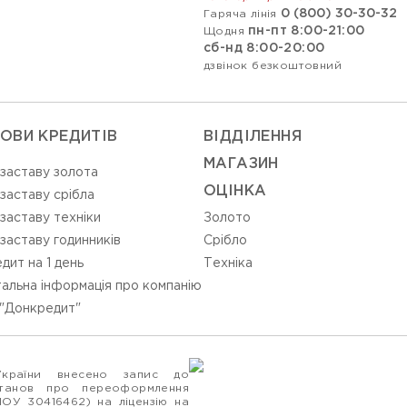
0 (800) 30-30-32
Гаряча лінія
пн-пт 8:00-21:00
Щодня
сб-нд 8:00-20:00
дзвінок безкоштовний
ОВИ КРЕДИТІВ
ВIДДIЛЕННЯ
МАГАЗИН
 заставу золота
ОЦIНКА
 заставу срібла
 заставу техніки
Золото
 заставу годинників
Срiбло
дит на 1 день
Технiка
альна інформація про компанію
"Донкредит"
України внесено запис до
станов про переоформлення
ПОУ 30416462) на ліцензію на