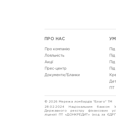
ПРО НАС
УМ
Про компанію
Під
Лояльність
Під
Акції
Під
Прес-центр
Під
Документи/Бланки
Кре
Дет
ПТ 
© 2026 Мережа ломбардів "Благо" ТМ
28.02.2024 Національним банком 
Державного реєстру фінансових у
ліцензії ПТ «ДОНКРЕДИТ» (код за ЄДР