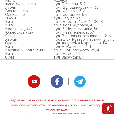
Місто
Адреса
Івано-Франківськ
вул. Г.Мазепи, 5-7
Лубни
пр-т Володимирський, 32
Вознесенськ
вул. Київська, 5-А
Олександрія
пр-т Соборний, 96
Ніжин
вул. Овдіївська, 1
Київ
пр-т Берестейський, 100-Х
Київ
пр-т Леся Курбаса, 4-Б
Кропивницький
вул. В. Перспективна, 50
Южноукраїнськ
пр-т Незалежності, 37
Рівне
вул. Вячеслава Чорновола, 12-А
Харків
провулок Розторгуївський, 2 , літ.
Одеса
вул. Академіка Корольова, 114
Київ
вул. А. Малишка, 2-Д
Кам'янець-Подільський
пр-т Грушевського, 25/4
Київ
пр-т Науки, 4-Г
Суми
вул. Засумська, 1
Звернення споживачів, повідомлення споживачів та інших
осіб про належність споживача до захищеної категорії
приймаються: