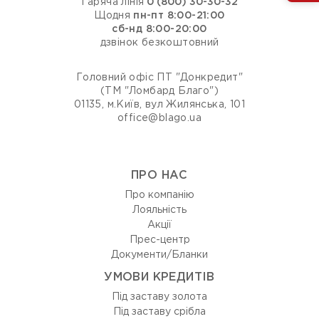
Гаряча лінія
0 (800) 30-30-32
Щодня
пн-пт 8:00-21:00
сб-нд 8:00-20:00
дзвінок безкоштовний
Головний офіс ПТ "Донкредит"
(ТМ "Ломбард Благо")
01135, м.Київ, вул Жилянська, 101
office@blago.ua
ПРО НАС
Про компанію
Лояльність
Акції
Прес-центр
Документи/Бланки
УМОВИ КРЕДИТІВ
Під заставу золота
Під заставу срібла