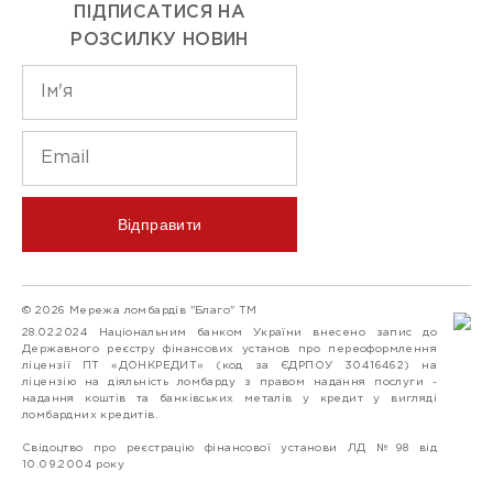
ПІДПИСАТИСЯ НА
РОЗСИЛКУ НОВИН
Відправити
© 2026 Мережа ломбардів "Благо" ТМ
28.02.2024 Національним банком України внесено запис до
Державного реєстру фінансових установ про переоформлення
ліцензії ПТ «ДОНКРЕДИТ» (код за ЄДРПОУ 30416462) на
ліцензію на діяльність ломбарду з правом надання послуги -
надання коштів та банківських металів у кредит у вигляді
ломбардних кредитів.
Свідоцтво про реєстрацію фінансової установи ЛД №98 від
10.09.2004 року