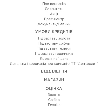
Про компанію
Лояльність
Акції
Прес-центр
Документи/Бланки
УМОВИ КРЕДИТІВ
Під заставу золота
Під заставу срібла
Під заставу техніки
Під заставу годинників
Кредит на 1 день
Детальна інформація про компанію ПТ "Донкредит"
ВIДДIЛЕННЯ
МАГАЗИН
ОЦIНКА
Золото
Срiбло
Технiка