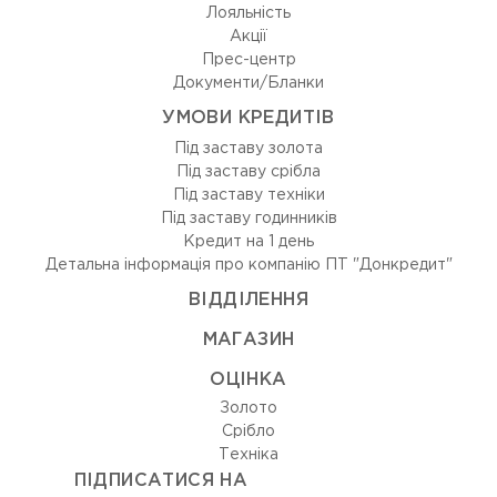
Лояльність
Акції
Прес-центр
Документи/Бланки
УМОВИ КРЕДИТІВ
Під заставу золота
Під заставу срібла
Під заставу техніки
Під заставу годинників
Кредит на 1 день
Детальна інформація про компанію ПТ "Донкредит"
ВIДДIЛЕННЯ
МАГАЗИН
ОЦIНКА
Золото
Срiбло
Технiка
ПІДПИСАТИСЯ НА