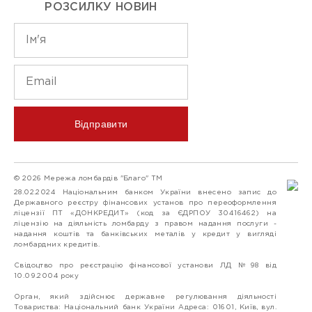
РОЗСИЛКУ НОВИН
Відправити
© 2026 Мережа ломбардів "Благо" ТМ
28.02.2024 Національним банком України внесено запис до
Державного реєстру фінансових установ про переоформлення
ліцензії ПТ «ДОНКРЕДИТ» (код за ЄДРПОУ 30416462) на
ліцензію на діяльність ломбарду з правом надання послуги -
надання коштів та банківських металів у кредит у вигляді
ломбардних кредитів.
Свідоцтво про реєстрацію фінансової установи ЛД №98 від
10.09.2004 року
Орган, який здійснює державне регулювання діяльності
Товариства: Національний банк України Адреса: 01601, Київ, вул.