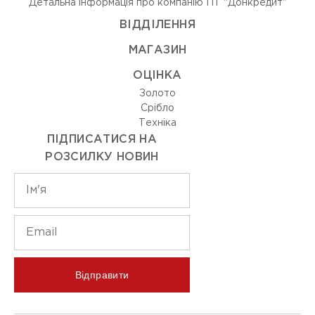
Детальна інформація про компанію ПТ "Донкредит"
ВIДДIЛЕННЯ
МАГАЗИН
ОЦIНКА
Золото
Срiбло
Технiка
ПІДПИСАТИСЯ НА
РОЗСИЛКУ НОВИН
Відправити