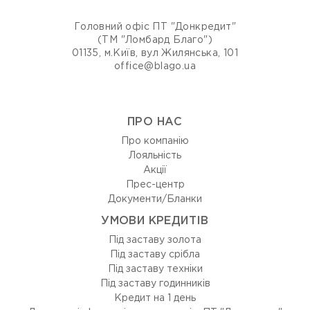
Головний офіс ПТ "Донкредит"
(ТМ "Ломбард Благо")
01135, м.Київ, вул Жилянська, 101
office@blago.ua
ПРО НАС
Про компанію
Лояльність
Акції
Прес-центр
Документи/Бланки
УМОВИ КРЕДИТІВ
Під заставу золота
Під заставу срібла
Під заставу техніки
Під заставу годинників
Кредит на 1 день