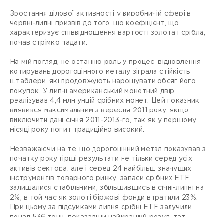
Зростання ділової активності у виробничій сфері в
червні-липні призвів до того, що коефіцієнт, що
характеризує співвідношення вартості золота і срібла,
почав стрімко падати.
На мій погляд, не останню роль у процесі відновлення
котирувань дорогоцінного металу зіграла стійкість
штаблери, які продовжують нарощувати обсяг його
покупок. У липні американський монетний двір
реалізував 4,4 млн унцій срібних монет. Цей показник
виявився максимальним з вересня 2011 року, якщо
виключити дані січня 2011-2013-го, так як у першому
місяці року попит традиційно високий.
Незважаючи на те, що дорогоцінний метал показував з
початку року гірші результати не тільки серед усіх
активів сектора, але і серед 24 найбільш значущих
інструментів товарного ринку, запаси срібних ETF
залишалися стабільними, збільшившись в січні-липні на
2%, в той час як золоті біржові фонди втратили 23%.
При цьому за підсумками липня срібні ETF залучили