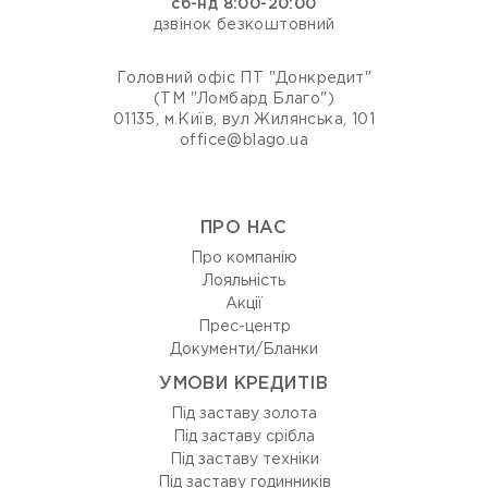
сб-нд 8:00-20:00
дзвінок безкоштовний
Головний офіс ПТ "Донкредит"
(ТМ "Ломбард Благо")
01135, м.Київ, вул Жилянська, 101
office@blago.ua
ПРО НАС
Про компанію
Лояльність
Акції
Прес-центр
Документи/Бланки
УМОВИ КРЕДИТІВ
Під заставу золота
Під заставу срібла
Під заставу техніки
Під заставу годинників