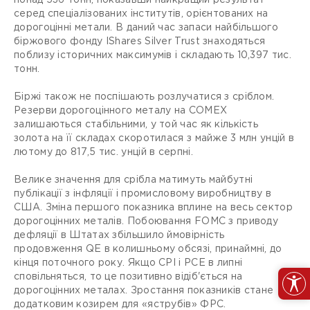
понад 536 тонн, показавши найкращий результат
серед спеціалізованих інститутів, орієнтованих на
дорогоцінні метали. В даний час запаси найбільшого
біржового фонду IShares Silver Trust знаходяться
поблизу історичних максимумів і складають 10,397 тис.
тонн.
Біржі також не поспішають розлучатися з сріблом.
Резерви дорогоцінного металу на COMEX
залишаються стабільними, у той час як кількість
золота на її складах скоротилася з майже 3 млн унцій в
лютому до 817,5 тис. унцій в серпні.
Велике значення для срібла матимуть майбутні
публікації з інфляції і промисловому виробництву в
США. Зміна першого показника вплине на весь сектор
дорогоцінних металів. Побоювання FOMC з приводу
дефляції в Штатах збільшило ймовірність
продовження QE в колишньому обсязі, принаймні, до
кінця поточного року. Якщо CPI і PCE в липні
сповільняться, то це позитивно відіб'ється на
дорогоцінних металах. Зростання показників стане
додатковим козирем для «яструбів» ФРС.