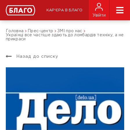
КАР'ЄРА В БЛАГО
Увійти
Головна
Прес-центр
ЗМІ про нас
Українці все частіше здають до ломбардів техніку, а не
прикраси
Назад до списку