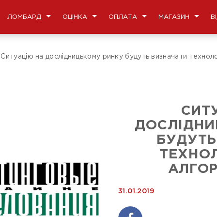
ЛОМБАРД
ОЦІНКА
ОПЛАТА
МАГАЗИН
В
Ситуацію на дослідницькому ринку будуть визначати технолог
СИТ
ДОСЛІДНИ
БУДУТЬ
ТЕХНОЛ
АЛГОР
31.01.2019