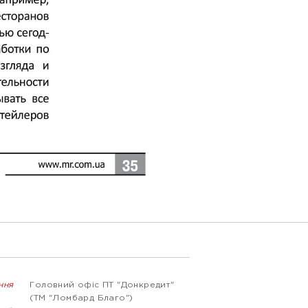
ння
Головний офіс ПТ "Донкредит"
(ТМ "Ломбард Благо")