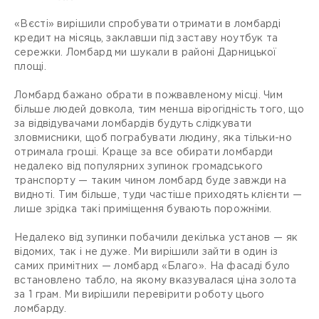
«Вєсті» вирішили спробувати отримати в ломбарді
кредит на місяць, заклавши під заставу ноутбук та
сережки. Ломбард ми шукали в районі Дарницької
площі.
Ломбард бажано обрати в пожвавленому місці. Чим
більше людей довкола, тим менша вірогідність того, що
за відвідувачами ломбардів будуть слідкувати
зловмисники, щоб пограбувати людину, яка тільки-но
отримала гроші. Краще за все обирати ломбарди
недалеко від популярних зупинок громадського
транспорту — таким чином ломбард буде завжди на
видноті. Тим більше, туди частіше приходять клієнти —
лише зрідка такі приміщення бувають порожніми.
Недалеко від зупинки побачили декілька установ — як
відомих, так і не дуже. Ми вирішили зайти в один із
самих примітних — ломбард «Благо». На фасаді було
встановлено табло, на якому вказувалася ціна золота
за 1 грам. Ми вирішили перевірити роботу цього
ломбарду.