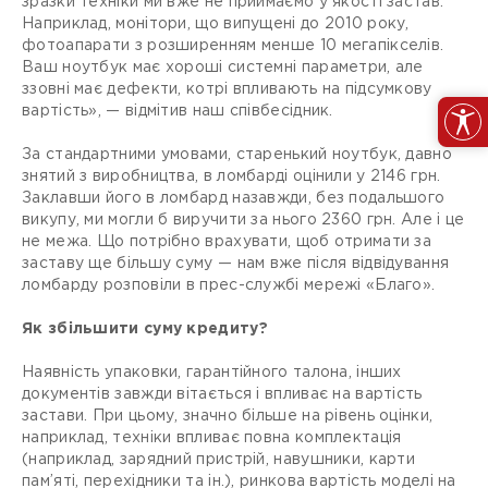
зразки техніки ми вже не приймаємо у якості застав.
Наприклад, монітори, що випущені до 2010 року,
фотоапарати з розширенням менше 10 мегапікселів.
Ваш ноутбук має хороші системні параметри, але
ззовні має дефекти, котрі впливають на підсумкову
вартість», — відмітив наш співбесідник.
За стандартними умовами, старенький ноутбук, давно
знятий з виробництва, в ломбарді оцінили у 2146 грн.
Заклавши його в ломбард назавжди, без подальшого
викупу, ми могли б виручити за нього 2360 грн. Але і це
не межа. Що потрібно врахувати, щоб отримати за
заставу ще більшу суму — нам вже після відвідування
ломбарду розповіли в прес-службі мережі «Благо».
Як збільшити суму кредиту?
Наявність упаковки, гарантійного талона, інших
документів завжди вітається і впливає на вартість
застави. При цьому, значно більше на рівень оцінки,
наприклад, техніки впливає повна комплектація
(наприклад, зарядний пристрій, навушники, карти
пам’яті, перехідники та ін.), ринкова вартість моделі на