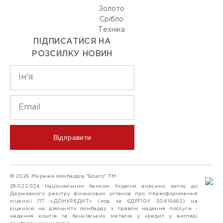
Золото
Срiбло
Технiка
ПІДПИСАТИСЯ НА
РОЗСИЛКУ НОВИН
Відправити
© 2026 Мережа ломбардів "Благо" ТМ
28.02.2024 Національним банком України внесено запис до
Державного реєстру фінансових установ про переоформлення
ліцензії ПТ «ДОНКРЕДИТ» (код за ЄДРПОУ 30416462) на
ліцензію на діяльність ломбарду з правом надання послуги -
надання коштів та банківських металів у кредит у вигляді