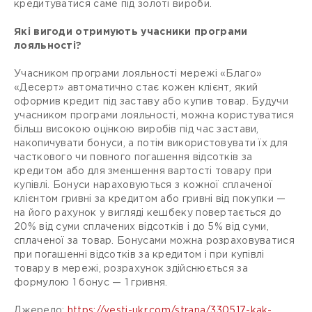
кредитуватися саме під золоті вироби.
Які вигоди отримують учасники програми
лояльності?
Учасником програми лояльності мережі «Благо»
«Десерт» автоматично стає кожен клієнт, який
оформив кредит під заставу або купив товар. Будучи
учасником програми лояльності, можна користуватися
більш високою оцінкою виробів під час застави,
накопичувати бонуси, а потім використовувати їх для
часткового чи повного погашення відсотків за
кредитом або для зменшення вартості товару при
купівлі. Бонуси нараховуються з кожної сплаченої
клієнтом гривні за кредитом або гривні від покупки —
на його рахунок у вигляді кешбеку повертається до
20% від суми сплачених відсотків і до 5% від суми,
сплаченої за товар. Бонусами можна розраховуватися
при погашенні відсотків за кредитом і при купівлі
товару в мережі, розрахунок здійснюється за
формулою 1 бонус — 1 гривня.
Джерело:
https://vesti-ukr.com/strana/330517-kak-