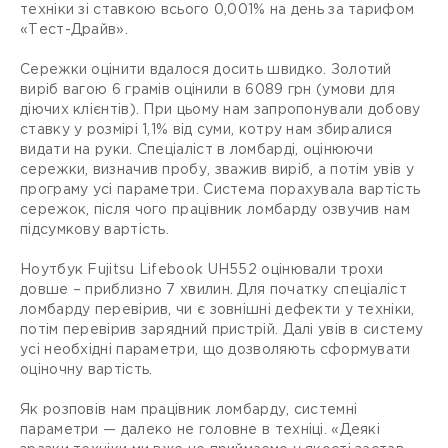
техніки зі ставкою всього 0,001% на день за тарифом
«Тест-Драйв».
Сережки оцінити вдалося досить швидко. Золотий
виріб вагою 6 грамів оцінили в 6089 грн (умови для
діючих клієнтів). При цьому нам запропонували добову
ставку у розмірі 1,1% від суми, котру нам збиралися
видати на руки. Спеціаліст в ломбарді, оцінюючи
сережки, визначив пробу, зважив виріб, а потім увів у
програму усі параметри. Система порахувала вартість
сережок, після чого працівник ломбарду озвучив нам
підсумкову вартість.
Ноутбук Fujitsu Lifebook UH552 оцінювали трохи
довше – приблизно 7 хвилин. Для початку спеціаліст
ломбарду перевірив, чи є зовнішні дефекти у техніки,
потім перевірив зарядний пристрій. Далі увів в систему
усі необхідні параметри, що дозволяють сформувати
оціночну вартість.
Як розповів нам працівник ломбарду, системні
параметри — далеко не головне в техніці. «Деякі