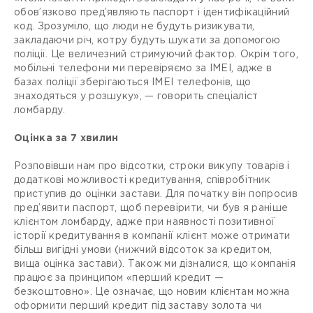
обов’язково пред’являють паспорт і ідентифікаційний
код. Зрозуміло, що люди не будуть ризикувати,
закладаючи річ, котру будуть шукати за допомогою
поліції. Це величезний стримуючий фактор. Окрім того,
мобільні телефони ми перевіряємо за IMEI, адже в
базах поліції зберігаються IMEI телефонів, що
знаходяться у розшуку», — говорить спеціаліст
ломбарду.
Оцінка за 7 хвилин
Розповівши нам про відсотки, строки викупу товарів і
додаткові можливості кредитування, співробітник
приступив до оцінки застави. Для початку він попросив
пред’явити паспорт, щоб перевірити, чи був я раніше
клієнтом ломбарду, адже при наявності позитивної
історії кредитування в компанії клієнт може отримати
більш вигідні умови (нижчий відсоток за кредитом,
вища оцінка застави). Також ми дізналися, що компанія
працює за принципом «перший кредит —
безкоштовно». Це означає, що новим клієнтам можна
оформити перший кредит під заставу золота чи