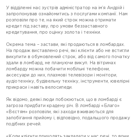
У відділенні нас зустрів адміністратор на ім’я Андрій і
запропонував ознайомитись з послугами компанії. Нам
розповіли про те, на який строк можна отримати
кредит під заставу, про умови беззаставного
кредитування, про оцінку золота і техніки.
Окрема тема – застави, які продаються в ломбардах.
На продаж виставлено речі, які клієнти або не встигли
викупити в обумовлений строк, або від самого початку
здали в ломбард, не плануючи викуп. На вітринах
ломбарду можна побачити мобільні телефони,
аксесуари до них, плазмові телевізори і монітори,
аудіотехніку, будівельну техніку, інструменти, ювелірні
прикраси і навіть велосипеди.
Як відомо, деякі люди побоюються, що в ломбарді є
загроза придбати крадену річ. В ломбарді «Благо»
«Вєстям» розповіли, які заходи вживаються для
запобігання прийому і, відповідно, подальшого продажу
подібних речей.
«Коли клієнти приходять закладати у нас речі, то вони