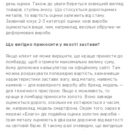
день оцінки. Також до уваги береться зовнішній вигляд
товарів, ступінь зносу. Що стосується дорогоцінних
металів, то вартість оцінки залежить від стану.
Зазвичай існує 2-3 категорії оцінки: нові вироби
оцінюються вище, чим, наприклад, весільні обручки чи
деформовані вироби.
Що вигідно приносити у якості застави?
Якщо клієнт не може вирішити, що краще принести до
ломбарду, щоб отримати максимально велику суму,
йому допоможе калькулятор на офіційному сайті. Там
можна розрахувати попередню вартість, зазначивши
характеристики застави: вагу, вид металу, наявність
каменів — для ювелірного виробу або бренд, модель —
для технічного пристрою. Якщо є можливість, то
краще в ломбард приносити золото. Воно завжди
оцінюється дорого, оскільки не зістарюється з часом,
як, наприклад, модель смартфона. Окрім того, зараз в
мережі «Благо» діє подвійна оцінка золотих виробів –
грам металу оцінюють в два рази дорожче від вартості
на світовій біржі. В такому разі очевидно, що вигідніше