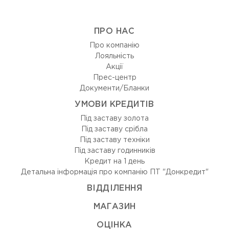
ПРО НАС
Про компанію
Лояльність
Акції
Прес-центр
Документи/Бланки
УМОВИ КРЕДИТІВ
Під заставу золота
Під заставу срібла
Під заставу техніки
Під заставу годинників
Кредит на 1 день
Детальна інформація про компанію ПТ "Донкредит"
ВIДДIЛЕННЯ
МАГАЗИН
ОЦIНКА