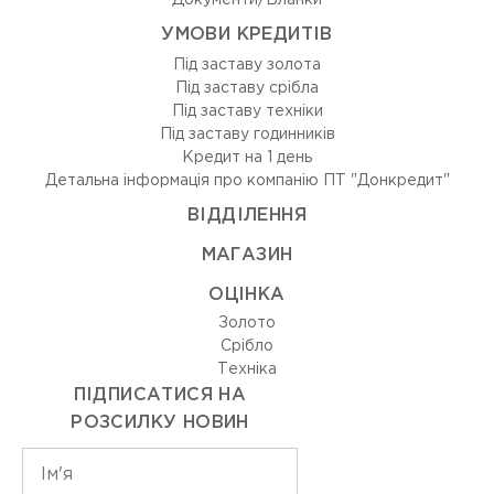
Документи/Бланки
УМОВИ КРЕДИТІВ
Під заставу золота
Під заставу срібла
Під заставу техніки
Під заставу годинників
Кредит на 1 день
Детальна інформація про компанію ПТ "Донкредит"
ВIДДIЛЕННЯ
МАГАЗИН
ОЦIНКА
Золото
Срiбло
Технiка
ПІДПИСАТИСЯ НА
РОЗСИЛКУ НОВИН