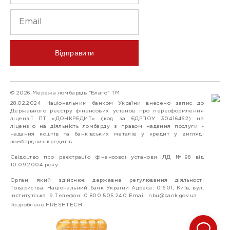
Відправити
© 2026 Мережа ломбардів "Благо" ТМ
28.02.2024 Національним банком України внесено запис до
Державного реєстру фінансових установ про переоформлення
ліцензії ПТ «ДОНКРЕДИТ» (код за ЄДРПОУ 30416462) на
ліцензію на діяльність ломбарду з правом надання послуги -
надання коштів та банківських металів у кредит у вигляді
ломбардних кредитів.
Свідоцтво про реєстрацію фінансової установи ЛД №98 від
10.09.2004 року
Орган, який здійснює державне регулювання діяльності
Товариства: Національний банк України Адреса: 01601, Київ, вул.
Інститутська, 9 Телефон: 0 800 505 240 Email:
nbu@bank.gov.ua
Розроблено FRESHTECH