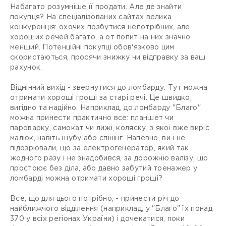
Набагато розумніше її продати. Але де знайти
покупця? На спеціалізованих сайтах велика
конкуренція: охочих позбутися непотрібних, але
хороших речей багато, а от попит на них значно
менший. Потенційні покупці обов‘язково цим
скористаються, просячи знижку чи відправку за ваш
рахунок.
Відмінний вихід - звернутися до ломбарду. Тут можна
отримати хороші гроші за старі речі. Це швидко,
вигідно та надійно. Наприклад, до ломбарду "Благо"
можна принести практично все: планшет чи
пароварку, самокат чи лижі, коляску, з якої вже виріс
малюк, навіть шубу або спінінг. Напевно, ви і не
підозрювали, що за електрогенератор, який так
жодного разу і не знадобився, за дорожню валізу, що
простоює без діла, або давно забутий тренажер у
ломбарді можна отримати хороші гроші?
Все, що для цього потрібно, - принести річ до
найближчого відділення (наприклад, у "Благо" їх понад
370 у всіх регіонах України) і дочекатися, поки