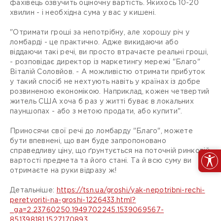
фахівець озвучить оціночну вартість. Якихось 10-20
хвилин - і необхідна сума у ​​вас у кишені.
"Отримати гроші за непотрібну, але хорошу річ у
ломбарді - це практично. Адже викидаючи або
віддаючи такі речі, ви просто втрачаєте реальні гроші,
- розповідає директор із маркетингу мережі "Благо"
Віталій Соловйов. - А можливістю отримати прибуток
у такий спосіб не нехтують навіть у країнах із добре
розвиненою економікою. Наприклад, кожен четвертий
житель США хоча б раз у житті буває в локальних
пауншопах - або з метою продати, або купити".
Приносячи свої речі до ломбарду "Благо", можете
бути впевнені, що вам буде запропоновано
справедливу ціну, що ґрунтується на поточній ринковій
вартості предмета та його стані. Та й всю суму ви
отримаєте на руки відразу ж!
Детальніше:
https://tsn.ua/groshi/yak-nepotribni-rechi-
peretvoriti-na-groshi-1226433.html?
_ga=2.23760250.1949702245.1539069567-
851398181.1527170893