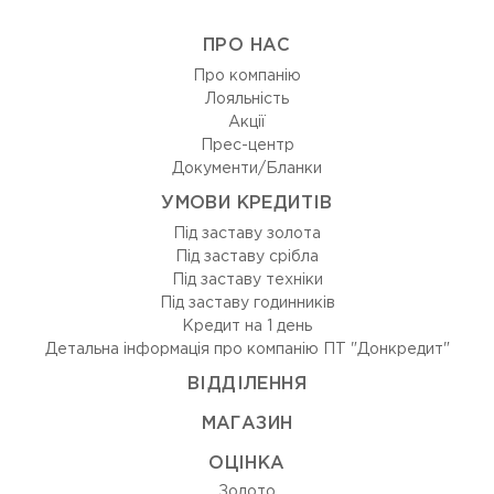
ПРО НАС
Про компанію
Лояльність
Акції
Прес-центр
Документи/Бланки
УМОВИ КРЕДИТІВ
Під заставу золота
Під заставу срібла
Під заставу техніки
Під заставу годинників
Кредит на 1 день
Детальна інформація про компанію ПТ "Донкредит"
ВIДДIЛЕННЯ
МАГАЗИН
ОЦIНКА
Золото