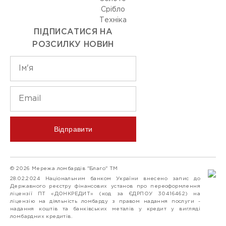
Срiбло
Технiка
ПІДПИСАТИСЯ НА
РОЗСИЛКУ НОВИН
Відправити
© 2026 Мережа ломбардів "Благо" ТМ
28.02.2024 Національним банком України внесено запис до
Державного реєстру фінансових установ про переоформлення
ліцензії ПТ «ДОНКРЕДИТ» (код за ЄДРПОУ 30416462) на
ліцензію на діяльність ломбарду з правом надання послуги -
надання коштів та банківських металів у кредит у вигляді
ломбардних кредитів.