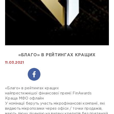
«БЛАГО» В РЕЙТИНГАХ КРАЩИХ
11.03.2021
«Благо» в рейтингах кращих
найпрестижнішої фінансової премії FinAwards
Краща МФО офлайн
У номінації беруть участь мікрофінансові компанії, які
видають мікропозики через офіси / точки продажів,
мають діючу ліцензію на видачу кредитів без претензій