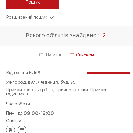
Пошук
Розширений пошук
ПОСЛУГИ
Всього об'єктів знайдено :
2
Прийом золота/срібла
Прийом техніки
Списком
На мапі
Прийом годинників
Відділення №
168
Оцінка діамантів
Ужгород, вул. Фединця, буд. 35
Продаж золота
Прийом золота/срібла, Прийом техніки, Прийом
годинників.
Продаж технік
Час роботи
Магазин (ломбардне відділення)
Пн-Нд: 09:00-19:00
Оплата
Кредит без застави