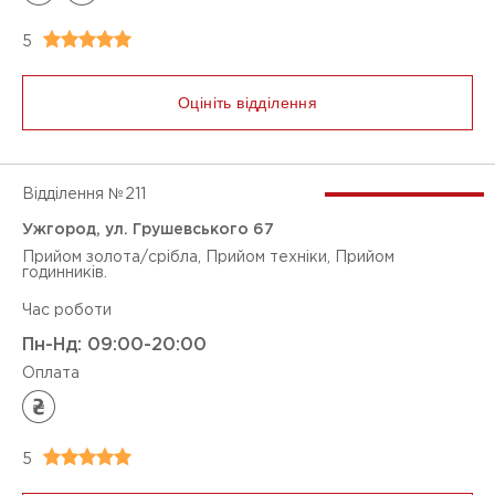
Безбарєрність
5
ТИПИ ОПЛАТ
Оплата карткою
Оцініть відділення
Оплата готівкою
Відділення №
211
Очистити фільтри
Ужгород, ул. Грушевського 67
Прийом золота/срібла, Прийом техніки, Прийом
годинників.
Час роботи
Пн-Нд: 09:00-20:00
Оплата
5