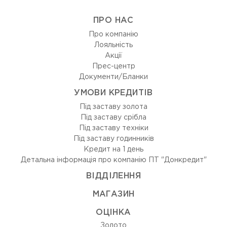
ПРО НАС
Про компанію
Лояльність
Акції
Прес-центр
Документи/Бланки
УМОВИ КРЕДИТІВ
Під заставу золота
Під заставу срібла
Під заставу техніки
Під заставу годинників
Кредит на 1 день
Детальна інформація про компанію ПТ "Донкредит"
ВIДДIЛЕННЯ
МАГАЗИН
ОЦIНКА
Золото