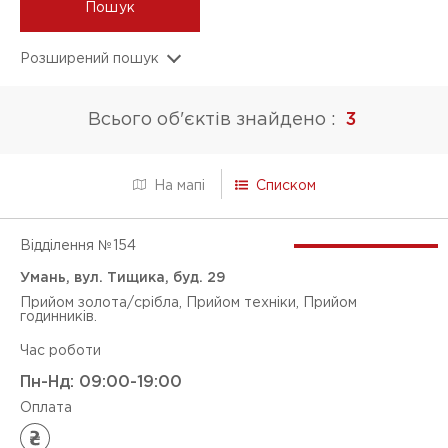
Пошук
Розширений пошук
ПОСЛУГИ
Всього об'єктів знайдено :
3
Прийом золота/срібла
Прийом техніки
Списком
На мапі
Прийом годинників
Відділення №
154
Оцінка діамантів
Умань, вул. Тищика, буд. 29
Продаж золота
Прийом золота/срібла, Прийом техніки, Прийом
годинників.
Продаж технік
Час роботи
Магазин (ломбардне відділення)
Пн-Нд: 09:00-19:00
Оплата
Кредит без застави