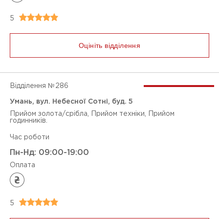
Безбарєрність
5
ТИПИ ОПЛАТ
Оплата карткою
Оцініть відділення
Оплата готівкою
Відділення №
286
Очистити фільтри
Умань, вул. Небесної Сотні, буд. 5
Прийом золота/срібла, Прийом техніки, Прийом
годинників.
Час роботи
Пн-Нд: 09:00-19:00
Оплата
5