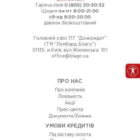
Безбарєрність
Гаряча лінія
0 (800) 30-30-32
Щодня
пн-пт 8:00-21:00
сб-нд 8:00-20:00
ТИПИ ОПЛАТ
дзвінок безкоштовний
Оплата карткою
Головний офіс ПТ "Донкредит"
Оплата готівкою
(ТМ "Ломбард Благо")
01135, м.Київ, вул Жилянська, 101
office@blago.ua
Очистити фільтри
ПРО НАС
Про компанію
Лояльність
Акції
Прес-центр
Документи/Бланки
УМОВИ КРЕДИТІВ
Під заставу золота