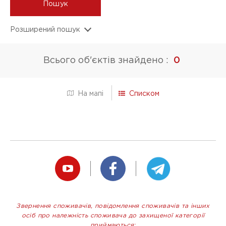
Пошук
Розширений пошук
ПОСЛУГИ
Всього об'єктів знайдено :
0
Прийом золота/срібла
Прийом техніки
Списком
На мапі
Прийом годинників
Оцінка діамантів
Продаж золота
Продаж технік
Магазин (ломбардне відділення)
Звернення споживачів, повідомлення споживачів та інших
Кредит без застави
осіб про належність споживача до захищеної категорії
приймаються: