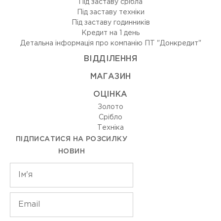
Під заставу срібла
Під заставу техніки
Під заставу годинників
Кредит на 1 день
Детальна інформація про компанію ПТ "Донкредит"
ВIДДIЛЕННЯ
МАГАЗИН
ОЦIНКА
Золото
Срiбло
Технiка
ПІДПИСАТИСЯ НА РОЗСИЛКУ
НОВИН