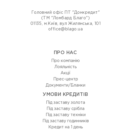
Головний офіс ПТ "Донкредит"
(ТМ "Ломбард Благо")
01135, м.Київ, вул Жилянська, 101
office@blago.ua
ПРО НАС
Про компанію
Лояльність
Акції
Прес-центр
Документи/Бланки
УМОВИ КРЕДИТІВ
Під заставу золота
Під заставу срібла
Під заставу техніки
Під заставу годинників
Кредит на 1 день