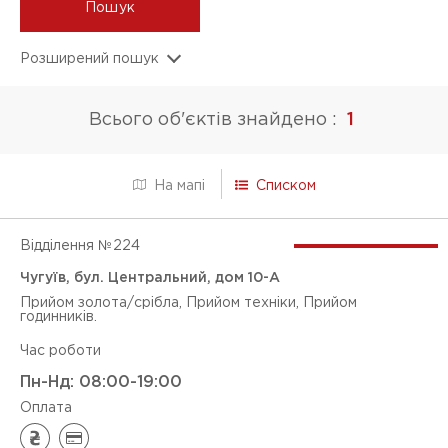
Пошук
Розширений пошук
ПОСЛУГИ
Всього об'єктів знайдено :
1
Прийом золота/срібла
Прийом техніки
Списком
На мапі
Прийом годинників
Відділення №
224
Оцінка діамантів
Чугуїв, бул. Центральний, дом 10-А
Продаж золота
Прийом золота/срібла, Прийом техніки, Прийом
годинників.
Продаж технік
Час роботи
Магазин (ломбардне відділення)
Пн-Нд: 08:00-19:00
Оплата
Кредит без застави