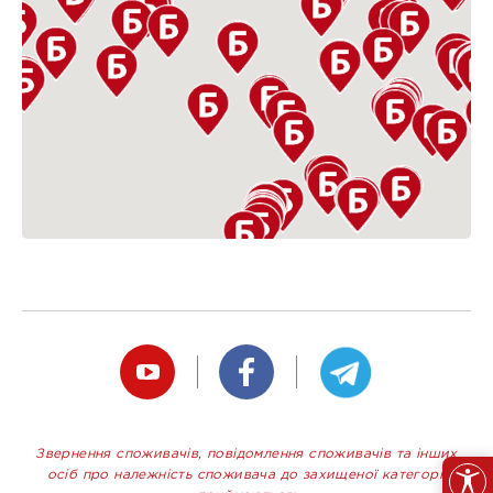
Звернення споживачів, повідомлення споживачів та інших
осіб про належність споживача до захищеної категорії