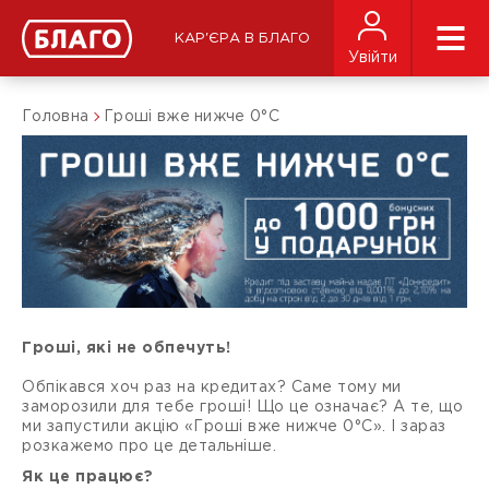
КАР'ЄРА В БЛАГО
Увійти
Головна
Гроші вже нижче 0°С
Гроші, які не обпечуть!
Обпікався хоч раз на кредитах? Саме тому ми
заморозили для тебе гроші! Що це означає? А те, що
ми запустили акцію «Гроші вже нижче 0°С». І зараз
розкажемо про це детальніше.
Як це працює?