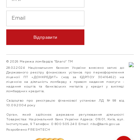
Відправити
© 2026 Мережа ломбардів "Благо" ТМ
28.02.2024 Національним банком України внесено запис до
Державного реєстру фінансових установ про переоформлення
ліцензії ПТ «ДОНКРЕДИТ» (код за ЄДРПОУ 30416462) на
ліцензію на діяльність ломбарду з правом надання послуги -
надання коштів та банківських металів у кредит у вигляді
ломбардних кредитів.
Свідоцтво про реєстрацію фінансової установи ЛД №98 від
10.09.2004 року
Орган, який здійснює державне регулювання діяльності
Товариства: Національний банк України Адреса: 01601, Київ, вул.
Інститутська, 9 Телефон: 0 800 505 240 Email:
nbu@bank.gov.ua
Розроблено FRESHTECH