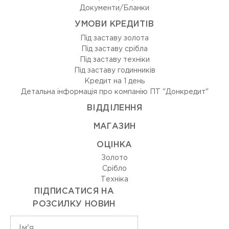
Документи/Бланки
УМОВИ КРЕДИТІВ
Під заставу золота
Під заставу срібла
Під заставу техніки
Під заставу годинників
Кредит на 1 день
Детальна інформація про компанію ПТ "Донкредит"
ВIДДIЛЕННЯ
МАГАЗИН
ОЦIНКА
Золото
Срiбло
Технiка
ПІДПИСАТИСЯ НА
РОЗСИЛКУ НОВИН